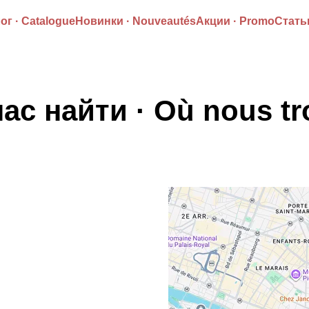
ог · Catalogue
Новинки · Nouveautés
Акции · Promo
Статьи
нас найти · Où nous tr